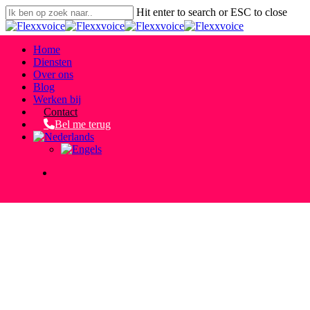
Skip
Hit enter to search or ESC to close
to
Close
main
Search
content
search
Menu
Home
Diensten
Over ons
Blog
Werken bij
Contact
Bel me terug
search