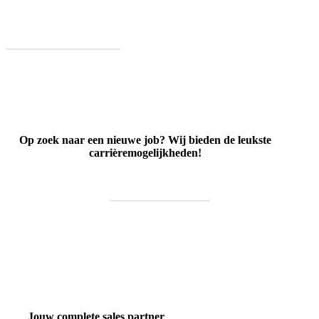
bedrijf kan helpen.
Wat doen we?
Op zoek naar een nieuwe job? Wij bieden de leukste
carrièremogelijkheden!
Vacatures
Jouw complete sales partner