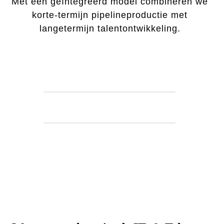
Met één geïntegreerd model combineren we
korte-termijn pipelineproductie met
langetermijn talentontwikkeling.
PLAN EEN GESPREK
ONTDEK ONZE AANPAK